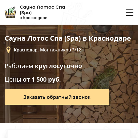
Сауна Лотос Спа
(Spa)
в Краснодаре
+7 (928) 884-... показать номер
Сауна Лотос Спа (Spa) в Краснодаре
круглосуточно
Краснодар, Монтажников 3/12
Залы
Работаем
круглосуточно
Цены
от 1 500 руб.
О нас
Заказать обратный звонок
Отзывы
Контакты